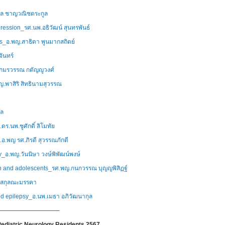
คล ชาญวณิชตระกูล
ogression_รศ.นพ.อธิวัฒน์ สุนทรพันธ์
s_อ.พญ.สาธิดา พูนมากสถิตย์
จันทร์
.กมรวรรณ กตัญญูวงศ์
ญ.พาสิริ สิทธินามสุวรรณ
าล
ร.นพ.ชูศักดิ์ ลิโมทัย
.อ.พญ รศ.ภิรดี สุวรรณภักดี
y_อ.พญ.วันนิษา วงษ์พิพัฒน์พงษ์
en and adolescents_รศ.พญ.กนกวรรณ บุญญพิสิฏฐ์
์ สกุลณะมรรคา
 epilepsy_อ.นพ.เมธา อภิวัฒนากุล
——————————–
Pediatric Neurology Residents 2567