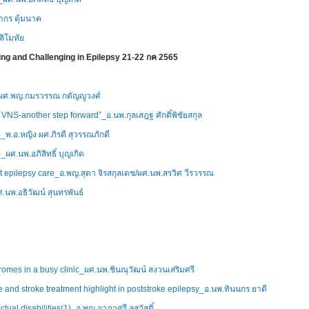
ากร ตุ้มนาค
ลิโมทัย
ng and Challenging in Epilepsy 21-22 กค 2565
_ผศ.พญ.กมรวรรณ กตัญญูวงศ์
NS-another step forward”_อ.นพ.กุลเสฎฐ ศักดิ์พิชัยสกุล
_พ.อ.หญิง ผศ.ภิรดี สุวรรณภักดี
_ผศ.นพ.อภิสิทธิ์ บุญเกิด
ult epilepsy care_อ.พญ.สุดา จิรสกุลเดช/ผศ.นพ.สรวิศ วีรวรรณ
.นพ.อธิวัฒน์ สุนทรพันธ์
ย
romes in a busy clinic_ผศ.นพ.ชินณุวัฒน์ สงวนเสริมศรี
 and stroke treatment highlight in poststroke epilepsy_อ.นพ.ทินนกร ยาดี
ctual disabilities(1)_อ.พญ.อาภาศรี ลุสวัสดิ์