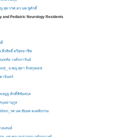
.สุดา/รศ.ดร.นพ.ชูศักดิ์
y and Pediatric Neurology Residents
ดี
ีรสิทธิ์ ตรีสุทธาชีพ
.ณหทัย วงศ์ปการันย์
od_ อ.พญ.สุดา จิรสกุลเดช
ดาจันทร์
เสฏฐ ศักดิ์พิชัยสกุล
บุษยานุกูล
ildren_รศ.นพ.ชัยยศ คงคติธรรม
วลเสน่ห์
uation_ผศ.พญ.กมรวรรณ กตัญญูวงศ์