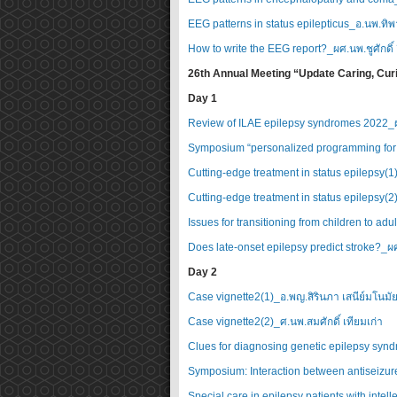
EEG patterns in status epilepticus_อ.นพ.ทิพ
How to write the EEG report?_ผศ.นพ.ชูศักดิ์ 
26th Annual Meeting “Update Caring, Curi
Day 1
Review of ILAE epilepsy syndromes 2022
Symposium “personalized programming for V
Cutting-edge treatment in status epilepsy(1)
Cutting-edge treatment in status epilepsy(2)
Issues for transitioning from children to ad
Does late-onset epilepsy predict stroke?_ผศ
Day 2
Case vignette2(1)_อ.พญ.สิรินภา เสนีย์มโนมั
Case vignette2(2)_ศ.นพ.สมศักดิ์ เทียมเก่า
Clues for diagnosing genetic epilepsy synd
Symposium: Interaction between antiseizure
Special care in epilepsy patients with intelle