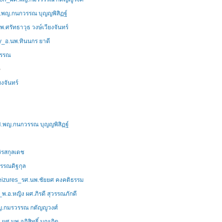
ศ.พญ.กนกวรรณ บุญญพิสิฏฐ์
.ศรัทธาวุธ วงษ์เวียงจันทร์
y_อ.นพ.ทินนกร ยาดี
ุวรรณ
5
งจันทร์
ศ.พญ.กนกวรรณ บุญญพิสิฏฐ์
ิรสกุลเดช
วรรณดิฐกุล
d seizures_รศ.นพ.ชัยยศ คงคติธรรม
s_พ.อ.หญิง ผศ.ภิรดี สุวรรณภักดี
ญ.กมรวรรณ กตัญญูวงศ์
.นพ.อภิสิทธิ์ บุญเกิด