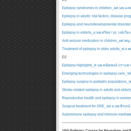
Epilepsy syndromes in children_ผศ.นพ.มง
Epilepsy in adults: risk factors, disease pr
Epilepsy and neurodevelopmental disorder
Epilepsy in elderly_อ.นพ.ศรัทธาวุธ วงษ์เวียง
Anti-seizure medication in children_ผศ.พญ
Treatment of epilepsy in older adults_พ.อ.พ
D2
Epilepsy highlights_ศ.นพ.คณิตพงษ์ ปราบพ
Emerging technologies in epilepsy care_รศ.ด
Epilepsy surgery in pediatric populations_พ
Stroke-related epilepsy in adults and elderl
Reproductive health and epilepsy in wom
Surgical treatment for DRE_พล.อ.นพ.สิรรุจน
Autoimmune epilepsy and immune-mediated
———————————————————
15th Epilepsy Course for Neurology and 