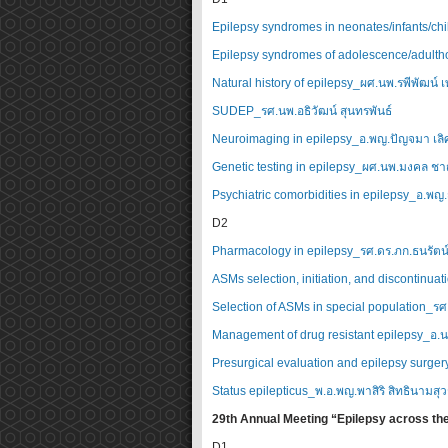
Epilepsy syndromes in neonates/infants/chil
Epilepsy syndromes of adolescence/adultho
Natural history of epilepsy_ผศ.นพ.รพีพัฒน์ เ
SUDEP_รศ.นพ.อธิวัฒน์ สุนทรพันธ์
Neuroimaging in epilepsy_อ.พญ.ปัญจมา เลิศ
Genetic testing in epilepsy_ผศ.นพ.มงคล ช
Psychiatric comorbidities in epilepsy_อ.พญ
D2
Pharmacology in epilepsy_รศ.ดร.ภก.ธนรัตน์
ASMs selection, initiation, and discontin
Selection of ASMs in special population_ร
Management of drug resistant epilepsy_อ.นพ
Presurgical evaluation and epilepsy surgery_
Status epilepticus_พ.อ.พญ.พาสิริ สิทธินามส
29th Annual Meeting “Epilepsy across the 
D1