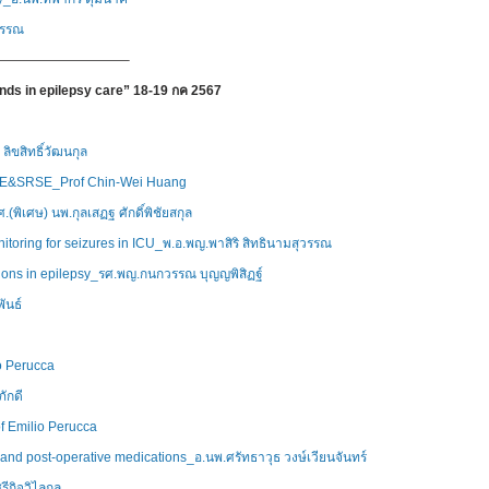
ุวรรณ
——————————–
nds in epilepsy care” 18-19 กค 2567
ลิขสิทธิ์วัฒนกุล
RSE&SRSE_Prof Chin-Wei Huang
พิเศษ) นพ.กุลเสฏฐ ศักดิ์พิชัยสกุล
oring for seizures in ICU_พ.อ.พญ.พาสิริ สิทธินามสุวรรณ
ions in epilepsy_รศ.พญ.กนกวรรณ บุญญพิสิฏฐ์
ันธ์
o Perucca
ักดี
f Emilio Perucca
, and post-operative medications_อ.นพ.ศรัทธาวุธ วงษ์เวียนจันทร์
กิจวิไลกุล