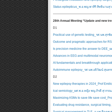
Status epilepticus_พ.อ.พญ.พาสิริ สิทธินามส
———————————————————
28th Annual Meeting “Update and new tre
D1
Practical use of genetic testing_รศ.นพ.สุรชัย 
Outcome and pragmatic approaches for 
Is precision medicine the answer to DEE_ผศ.(
Advances in EEG and multimodal neuromonit
AI fundamentals and breakthrough applicat
Autoimmune epilepsy_รศ.นพ.อธิวัฒน์ สุนทรพ
D2
New epilepsy therapies in 2024_Prof Emili
Ical semiology_ผศ.พ.อ.หญิง พญ.ภิรดี สุวรรณภ
Maximizing ASMs to save life save cost_Pro
Evaluating drug resistance, surgical timing
Surgical management in TLE_อ.นพ.ธีรเดช ศรี