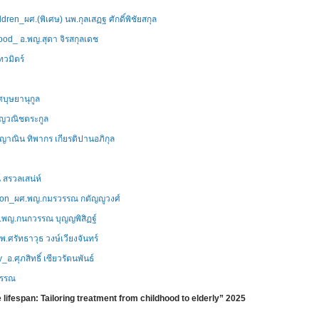
dren_ผศ.(พิเศษ) นพ.กุลเสฏฐ ศักดิ์พิชัยสกุล
od_ อ.พญ.สุดา จิรสกุลเดช
ทวมิตร์
บุษยานุกูล
าญวณิชตระกูล
.ญาณิน ทิพากร เกียรติปานอภิกุล
 สรวลเสน่ห์
uation_ผศ.พญ.กมรวรรณ กตัญญูวงศ์
ศ.พญ.กนกวรรณ บุญญพิสิฏฐ์
.ศรัทธาวุธ วงษ์เวียงจันทร์
อ.ศุภสิทธิ์ เซียวรัตนพันธ์
ุวรรณ
lifespan: Tailoring treatment from childhood to elderly” 2025