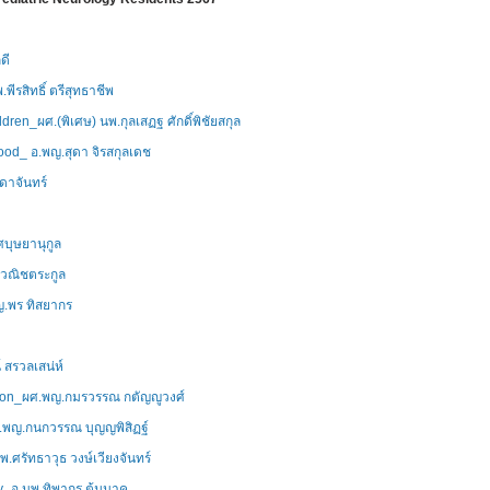
ดี
ีรสิทธิ์ ตรีสุทธาชีพ
dren_ผศ.(พิเศษ) นพ.กุลเสฏฐ ศักดิ์พิชัยสกุล
od_ อ.พญ.สุดา จิรสกุลเดช
ดาจันทร์
บุษยานุกูล
ญวณิชตระกูล
ญ.พร ทิสยากร
 สรวลเสน่ห์
uation_ผศ.พญ.กมรวรรณ กตัญญูวงศ์
ศ.พญ.กนกวรรณ บุญญพิสิฏฐ์
.ศรัทธาวุธ วงษ์เวียงจันทร์
y_อ.นพ.ทิพากร ตุ้มนาค