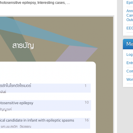
hotosensitive epilepsy, Interesting cases, …
Epi
Ann
Car
Out
EEG
Me
Log
Entr
Com
Wor