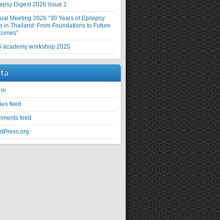
lepsy Digest 2026 issue 1
ual Meeting 2026 “30 Years of Epilepsy
e in Thailand: From Foundations to Future
comes”
 academy workshop 2025
ta
 in
ies feed
ments feed
dPress.org