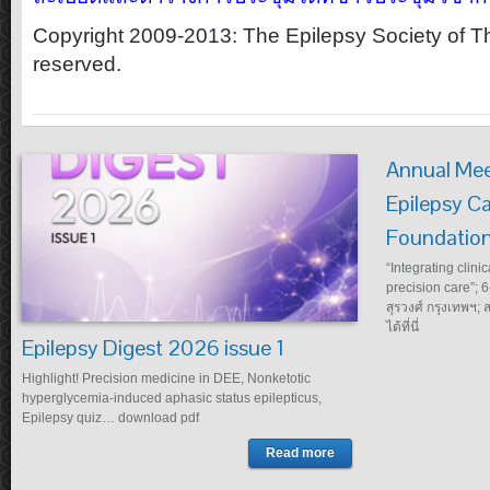
Copyright 2009-2013: The Epilepsy Society of Tha
reserved.
Annual Mee
Epilepsy Ca
Foundation
“Integrating clini
precision care”;
สุรวงศ์ กรุงเทพฯ
ได้ที่นี่
Epilepsy Digest 2026 issue 1
Highlight! Precision medicine in DEE, Nonketotic
hyperglycemia-induced aphasic status epilepticus,
Epilepsy quiz… download pdf
Read more